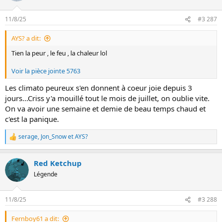
c
t
11/8/25
#3 287
i
o
AYS? a dit:
n
s
Tien la peur , le feu , la chaleur lol
:
Voir la pièce jointe 5763
Les climato peureux s'en donnent à coeur joie depuis 3
jours...Criss y'a mouillé tout le mois de juillet, on oublie vite.
On va avoir une semaine et demie de beau temps chaud et
c'est la panique.
serage
,
Jon_Snow
et
AYS?
L
e
s
Red Ketchup
r
é
Légende
a
c
t
11/8/25
#3 288
i
o
Fernboy61 a dit:
n