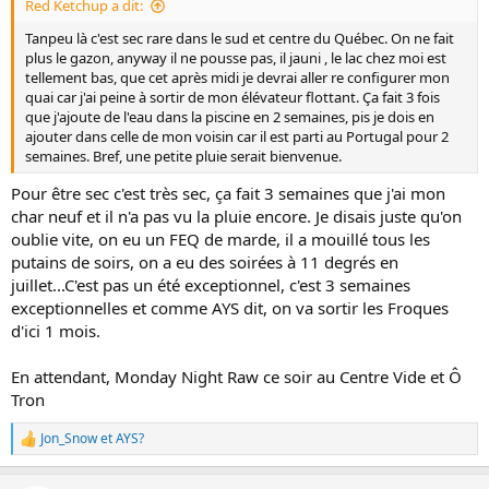
Red Ketchup a dit:
Tanpeu là c'est sec rare dans le sud et centre du Québec. On ne fait
plus le gazon, anyway il ne pousse pas, il jauni , le lac chez moi est
tellement bas, que cet après midi je devrai aller re configurer mon
quai car j'ai peine à sortir de mon élévateur flottant. Ça fait 3 fois
que j'ajoute de l'eau dans la piscine en 2 semaines, pis je dois en
ajouter dans celle de mon voisin car il est parti au Portugal pour 2
semaines. Bref, une petite pluie serait bienvenue.
Pour être sec c'est très sec, ça fait 3 semaines que j'ai mon
char neuf et il n'a pas vu la pluie encore. Je disais juste qu'on
oublie vite, on eu un FEQ de marde, il a mouillé tous les
putains de soirs, on a eu des soirées à 11 degrés en
juillet...C'est pas un été exceptionnel, c'est 3 semaines
exceptionnelles et comme AYS dit, on va sortir les Froques
d'ici 1 mois.
En attendant, Monday Night Raw ce soir au Centre Vide et Ô
Tron
Jon_Snow
et
AYS?
L
e
s