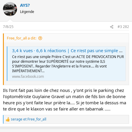
s
n
AYS?
r
é
Légende
a
c
t
7/8/25
#3 282
i
o
Free_for_all a dit:
n
s
:
3,4 k vues · 6,6 k réactions | Ce n'est pas une simple Prière C'est un ACTE DE PROVOCATION PUR pour démontrer leur SUPÉRIORITÉ sur notre système ILS S'IMPOSENT.. Regarder l'Angleterre et la France.... ils vont IMPÉRATIVEMENT tomber en Guetre Civi
Ce n'est pas une simple Prière C'est un ACTE DE PROVOCATION PUR
pour démontrer leur SUPÉRIORITÉ sur notre système ILS
S'IMPOSENT.. Regarder l'Angleterre et la France.... ils vont
IMPÉRATIVEMENT...
www.facebook.com
Ils l'ont fait pas loin de chez nous , y'ont pris le parking chez
l'optométriste Guylaine Gravel un matin de fds bin de bonne
heure pis y'ont faite leur prière la.... Si je tombe la dessus ma
te dire que le klaxon vas se faire aller en tabarnak .....
serage
et
Free_for_all
L
e
s