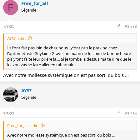
Free_for_all
r
F
é
Légende
a
c
t
7/8/25
#3 283
i
o
AYS? a dit:
n
s
Ils l'ont fait pas loin de chez nous , y'ont pris le parking chez
:
l'optométriste Guylaine Gravel un matin de fds bin de bonne heure
pis y'ont faite leur prière la.... Si je tombe la dessus ma te dire que le
klaxon vas se faire aller en tabarnak .....
Avec notre mollesse systémique on est pas sorti du bois ...
AYS?
Légende
7/8/25
#3 284
Free_for_all a dit:
Avec notre mollesse systémique on est pas sorti du bois ...