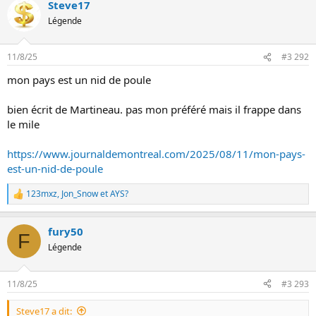
Steve17
r
é
Légende
a
c
t
11/8/25
#3 292
i
o
mon pays est un nid de poule
n
s
:
bien écrit de Martineau. pas mon préféré mais il frappe dans
le mile
https://www.journaldemontreal.com/2025/08/11/mon-pays-
est-un-nid-de-poule
123mxz
,
Jon_Snow
et
AYS?
L
e
s
fury50
r
F
é
Légende
a
c
t
11/8/25
#3 293
i
o
Steve17 a dit:
n