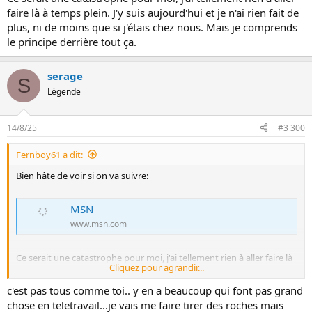
faire là à temps plein. J'y suis aujourd'hui et je n'ai rien fait de
plus, ni de moins que si j'étais chez nous. Mais je comprends
le principe derrière tout ça.
serage
S
Légende
14/8/25
#3 300
Fernboy61 a dit:
Bien hâte de voir si on va suivre:
MSN
www.msn.com
Ce serait une catastrophe pour moi, j'ai tellement rien à aller faire là
Cliquez pour agrandir...
à temps plein. J'y suis aujourd'hui et je n'ai rien fait de plus, ni de
moins que si j'étais chez nous. Mais je comprends le principe
c'est pas tous comme toi.. y en a beaucoup qui font pas grand
derrière tout ça.
chose en teletravail...je vais me faire tirer des roches mais