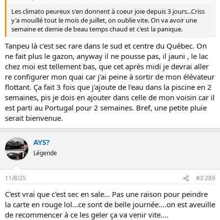
s
Les climato peureux s'en donnent à coeur joie depuis 3 jours...Criss
:
y'a mouillé tout le mois de juillet, on oublie vite. On va avoir une
semaine et demie de beau temps chaud et c'est la panique.
Tanpeu là c'est sec rare dans le sud et centre du Québec. On
ne fait plus le gazon, anyway il ne pousse pas, il jauni , le lac
chez moi est tellement bas, que cet après midi je devrai aller
re configurer mon quai car j'ai peine à sortir de mon élévateur
flottant. Ça fait 3 fois que j'ajoute de l'eau dans la piscine en 2
semaines, pis je dois en ajouter dans celle de mon voisin car il
est parti au Portugal pour 2 semaines. Bref, une petite pluie
serait bienvenue.
AYS?
Légende
11/8/25
#3 289
C'est vrai que c'est sec en sale... Pas une raison pour peindre
la carte en rouge lol...ce sont de belle journée....on est aveuille
de recommencer à ce les geler ça va venir vite....