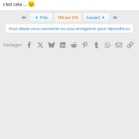
c'est cela ...
Premier
Dernier
Préc
165 sur 215
Suivant
Vous devez vous connecter ou vous enregistrer pour répondre ici.
Facebook
X
Bluesky
LinkedIn
Reddit
Pinterest
Tumblr
WhatsApp
Email
Li
Partager: