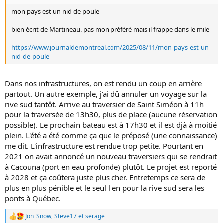
s
mon pays est un nid de poule
:
bien écrit de Martineau. pas mon préféré mais il frappe dans le mile
https://www.journaldemontreal.com/2025/08/11/mon-pays-est-un-
nid-de-poule
Dans nos infrastructures, on est rendu un coup en arrière
partout. Un autre exemple, j'ai dû annuler un voyage sur la
rive sud tantôt. Arrive au traversier de Saint Siméon à 11h
pour la traversée de 13h30, plus de place (aucune réservation
possible). Le prochain bateau est à 17h30 et il est djà à moitié
plein. L'été a été comme ça que le préposé (une connaissance)
me dit. L'infrastructure est rendue trop petite. Pourtant en
2021 on avait annoncé un nouveau traversiers qui se rendrait
à Cacouna (port en eau profonde) plutôt. Le projet est reporté
à 2028 et ça coûtera juste plus cher. Entretemps ce sera de
plus en plus pénible et le seul lien pour la rive sud sera les
ponts à Québec.
Jon_Snow
,
Steve17
et
serage
L