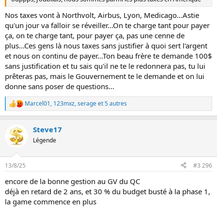
Nos taxes vont à Northvolt, Airbus, Lyon, Medicago...Astie
qu'un jour va falloir se réveiller...On te charge tant pour payer
ça, on te charge tant, pour payer ça, pas une cenne de
plus...Ces gens là nous taxes sans justifier à quoi sert l'argent
et nous on continu de payer...Ton beau frère te demande 100$
sans justification et tu sais qu'il ne te le redonnera pas, tu lui
prêteras pas, mais le Gouvernement te le demande et on lui
donne sans poser de questions...
Marcel01
,
123mxz
,
serage
et 5 autres
L
e
s
Steve17
r
é
Légende
a
c
t
13/8/25
#3 296
i
o
encore de la bonne gestion au GV du QC
n
déjà en retard de 2 ans, et 30 % du budget busté à la phase 1,
s
:
la game commence en plus