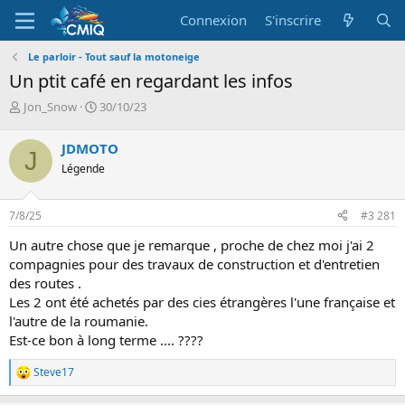
Connexion
S'inscrire
Le parloir - Tout sauf la motoneige
Un ptit café en regardant les infos
A
D
Jon_Snow
30/10/23
u
a
t
t
JDMOTO
J
e
e
Légende
u
d
r
e
d
d
7/8/25
#3 281
e
é
l
b
Un autre chose que je remarque , proche de chez moi j'ai 2
a
u
compagnies pour des travaux de construction et d'entretien
d
t
des routes .
i
Les 2 ont été achetés par des cies étrangères l'une française et
s
c
l'autre de la roumanie.
u
Est-ce bon à long terme .... ????
s
s
Steve17
L
i
e
o