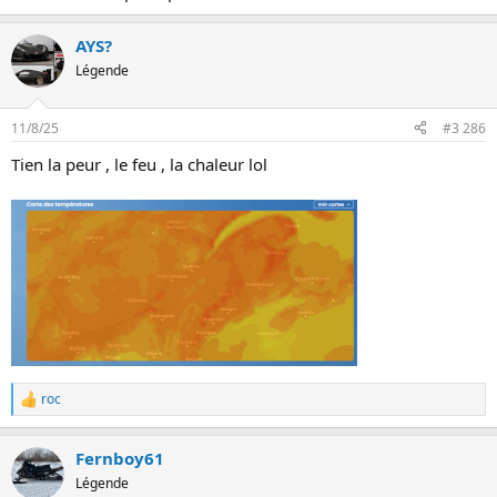
AYS?
Légende
11/8/25
#3 286
Tien la peur , le feu , la chaleur lol
roc
L
e
s
Fernboy61
r
é
Légende
a