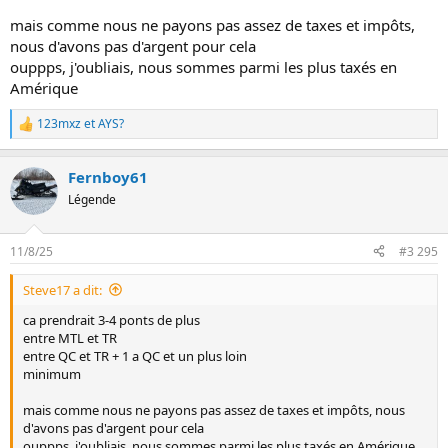
mais comme nous ne payons pas assez de taxes et impôts,
nous d'avons pas d'argent pour cela
ouppps, j'oubliais, nous sommes parmi les plus taxés en
Amérique
123mxz
et
AYS?
L
e
s
Fernboy61
r
é
Légende
a
c
t
11/8/25
#3 295
i
o
Steve17 a dit:
n
s
ca prendrait 3-4 ponts de plus
:
entre MTL et TR
entre QC et TR + 1 a QC et un plus loin
minimum
mais comme nous ne payons pas assez de taxes et impôts, nous
d'avons pas d'argent pour cela
ouppps, j'oubliais, nous sommes parmi les plus taxés en Amérique