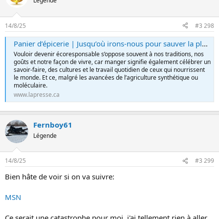
Légende
14/8/25
#3 298
Panier d’épicerie | Jusqu’où irons-nous pour sauver la planète ?
Vouloir devenir écoresponsable s’oppose souvent à nos traditions, nos
goûts et notre façon de vivre, car manger signifie également célébrer un
savoir-faire, des cultures et le travail quotidien de ceux qui nourrissent
le monde. Et ce, malgré les avancées de l’agriculture synthétique ou
moléculaire.
www.lapresse.ca
Fernboy61
Légende
14/8/25
#3 299
Bien hâte de voir si on va suivre:
MSN
Ce serait une catastrophe pour moi, j'ai tellement rien à aller