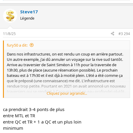
e
s
Steve17
r
é
Légende
a
c
t
11/8/25
#3 294
i
o
fury50 a dit:
n
s
Dans nos infrastructures, on est rendu un coup en arrière partout.
:
Un autre exemple, j'ai dû annuler un voyage sur la rive sud tantôt.
Arrive au traversier de Saint Siméon à 11h pour la traversée de
13h30, plus de place (aucune réservation possible). Le prochain
bateau est à 17h30 et il est djà à moitié plein. L'été a été comme ça
que le préposé (une connaissance) me dit. L'infrastructure est
rendue trop petite. Pourtant en 2021 on avait annoncé un nouveau
traversiers qui se rendrait à Cacouna (port en eau profonde) plutôt.
Cliquez pour agrandir...
Le projet est reporté à 2028 et ça coûtera juste plus cher.
Entretemps ce sera de plus en plus pénible et le seul lien pour la rive
sud sera les ponts à Québec.
ca prendrait 3-4 ponts de plus
entre MTL et TR
entre QC et TR + 1 a QC et un plus loin
minimum