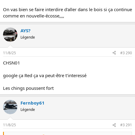
On vas bien se faire interdire d'aller dans le bois si ça continue
comme en nouvelle-écosse,,,,
AYS?
Légende
11/8/25
#3 290
CHSN01
google ça Red ça va peut-être t'interessé
Les chings poussent fort
Fernboy61
Légende
11/8/25
#3 291