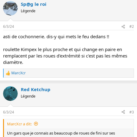
n
Sp@g le roi
Légende
6/3/24
#2
asti de cochonnerie. dis-y qui mets le feu dedans !!
roulette Kimpex le plus proche et qui change en paire en
remplacent par les roues d'extrémité si c'est pas les mêmes
diamètre.
MarcXcr
L
e
s
Red Ketchup
r
é
Légende
a
c
t
6/3/24
#3
i
o
MarcXcr a dit:
n
s
Un gars que je connais as beaucoup de roues de fini sur ses
: