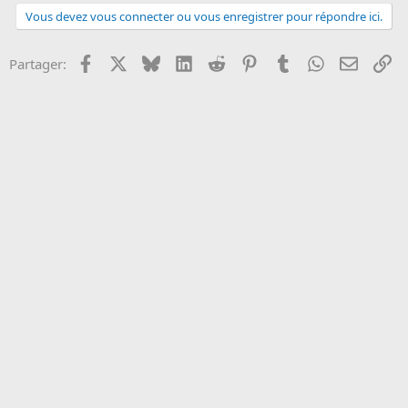
Vous devez vous connecter ou vous enregistrer pour répondre ici.
Facebook
X
Bluesky
LinkedIn
Reddit
Pinterest
Tumblr
WhatsApp
Email
Li
Partager: