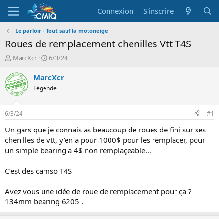
Connexion
S'inscrire
Le parloir - Tout sauf la motoneige
Roues de remplacement chenilles Vtt T4S
A
D
MarcXcr
6/3/24
u
a
t
t
MarcXcr
e
e
Légende
u
d
r
e
d
d
6/3/24
#1
e
é
l
b
Un gars que je connais as beaucoup de roues de fini sur ses
a
u
chenilles de vtt, y’en a pour 1000$ pour les remplacer, pour
d
t
un simple bearing a 4$ non remplaçeable…
i
s
C’est des camso T4S
c
u
s
Avez vous une idée de roue de remplacement pour ça ?
s
134mm bearing 6205 .
i
o