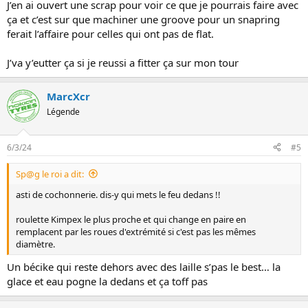
J’en ai ouvert une scrap pour voir ce que je pourrais faire avec
ça et c’est sur que machiner une groove pour un snapring
ferait l’affaire pour celles qui ont pas de flat.
J’va y’eutter ça si je reussi a fitter ça sur mon tour
MarcXcr
Légende
6/3/24
#5
Sp@g le roi a dit:
asti de cochonnerie. dis-y qui mets le feu dedans !!
roulette Kimpex le plus proche et qui change en paire en
remplacent par les roues d'extrémité si c'est pas les mêmes
diamètre.
Un bécike qui reste dehors avec des laille s’pas le best… la
glace et eau pogne la dedans et ça toff pas