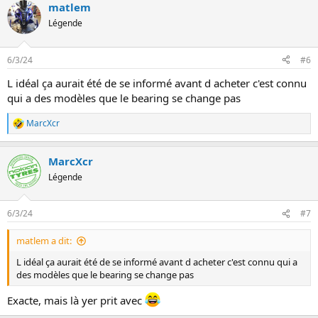
matlem
Légende
6/3/24
#6
L idéal ça aurait été de se informé avant d acheter c'est connu
qui a des modèles que le bearing se change pas
MarcXcr
L
e
s
MarcXcr
r
é
Légende
a
c
t
6/3/24
#7
i
o
matlem a dit:
n
s
L idéal ça aurait été de se informé avant d acheter c'est connu qui a
:
des modèles que le bearing se change pas
Exacte, mais là yer prit avec