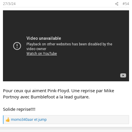
27/3/24
#54
Pour ceux qui aiment Pink-Floyd. Une reprise par Mike
Portnoy avec Bumblefoot a la lead guitare.
Solide reprise!!!!
momo340aar
et
jump
L
e
s