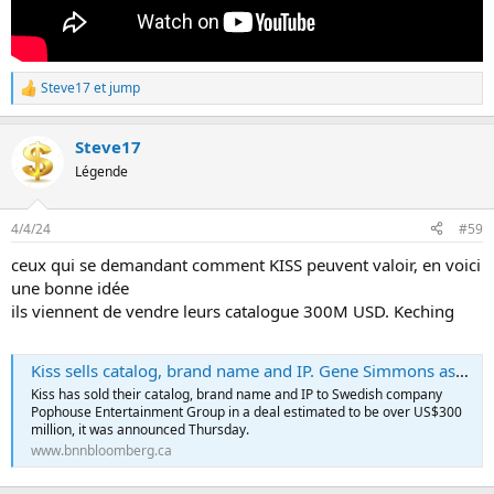
Steve17
et
jump
L
e
s
Steve17
r
é
Légende
a
c
t
4/4/24
#59
i
o
ceux qui se demandant comment KISS peuvent valoir, en voici
n
une bonne idée
s
:
ils viennent de vendre leurs catalogue 300M USD. Keching
Kiss sells catalog, brand name and IP. Gene Simmons assures fans it is a 'collaboration' - BNN Bloomberg
Kiss has sold their catalog, brand name and IP to Swedish company
Pophouse Entertainment Group in a deal estimated to be over US$300
million, it was announced Thursday.
www.bnnbloomberg.ca