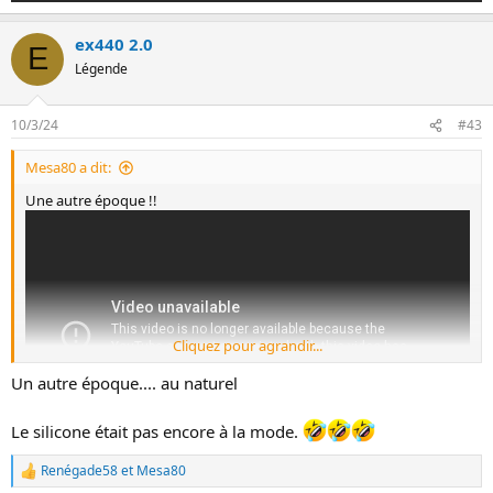
ex440 2.0
E
Légende
10/3/24
#43
Mesa80 a dit:
Une autre époque !!
Cliquez pour agrandir...
Un autre époque.... au naturel
Le silicone était pas encore à la mode.
Renégade58
et
Mesa80
L