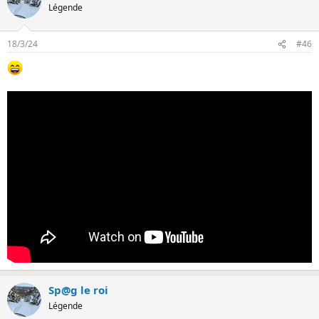
Légende
18/3/24
#46
Sp@g le roi
Légende