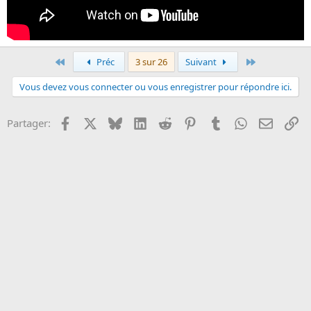
Premier
Dernier
Préc
3 sur 26
Suivant
Vous devez vous connecter ou vous enregistrer pour répondre ici.
Facebook
X
Bluesky
LinkedIn
Reddit
Pinterest
Tumblr
WhatsApp
Email
Li
Partager: