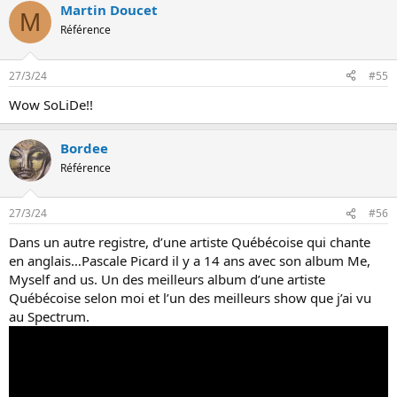
Martin Doucet
r
M
é
Référence
a
c
t
27/3/24
#55
i
o
Wow SoLiDe!!
n
s
:
Bordee
Référence
27/3/24
#56
Dans un autre registre, d’une artiste Québécoise qui chante
en anglais…Pascale Picard il y a 14 ans avec son album Me,
Myself and us. Un des meilleurs album d’une artiste
Québécoise selon moi et l’un des meilleurs show que j’ai vu
au Spectrum.