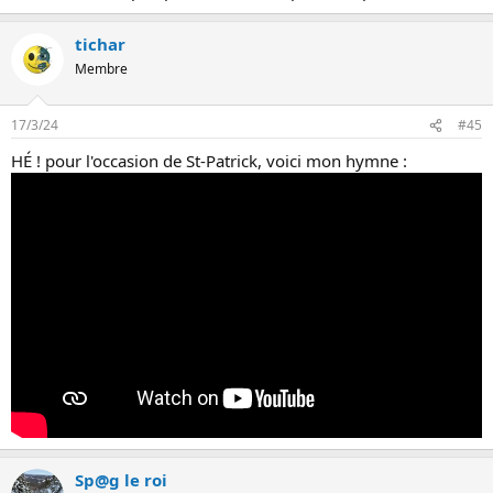
tichar
Membre
17/3/24
#45
HÉ ! pour l'occasion de St-Patrick, voici mon hymne :
Sp@g le roi