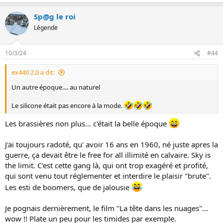
e
s
Sp@g le roi
r
é
Légende
a
c
t
10/3/24
#44
i
o
ex440 2.0 a dit:
n
s
Un autre époque.... au naturel
:
Le silicone était pas encore à la mode.
Les brassières non plus... c'était la belle époque
J'ai toujours radoté, qu' avoir 16 ans en 1960, né juste apres la
guerre, ça devait être le free for all illimité en calvaire. Sky is
the limit. C'est cette gang là, qui ont trop exagéré et profité,
qui sont venu tout réglementer et interdire le plaisir "brute".
Les esti de boomers, que de jalousie
Je pognais dernièrement, le film "La tête dans les nuages"...
wow !! Plate un peu pour les timides par exemple.