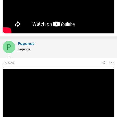
Poponet
P
Légende
28/3/24
#58