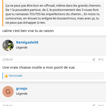
Ça ne peut pas être bon en offroad, même dans les grands chemins.
De 1 la poussière partout, de 2, le positionnement des 3 roues font
que tu ramasses TOUTES les imperfections du chemin... En moto tu
contournes, en 4roues tu enligne les bosses/trous, mais avec ça, tu
ne peux pas échapper à rien.
caline c'est ben vrai tu as raison
Renégade58
Légende
23/8/24
#12
Une vraie chiasse inutile a mon point de vue.
Horsroute
L
e
s
grosjo
r
G
é
Légende
a
c
t
23/8/24
#13