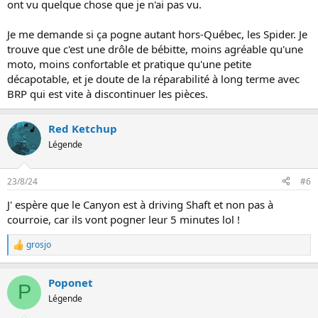
ont vu quelque chose que je n'ai pas vu.
Je me demande si ça pogne autant hors-Québec, les Spider. Je
trouve que c'est une drôle de bébitte, moins agréable qu'une
moto, moins confortable et pratique qu'une petite
décapotable, et je doute de la réparabilité à long terme avec
BRP qui est vite à discontinuer les pièces.
Red Ketchup
Légende
23/8/24
#6
J' espère que le Canyon est à driving Shaft et non pas à
courroie, car ils vont pogner leur 5 minutes lol !
grosjo
L
e
s
Poponet
r
P
é
Légende
a
c