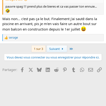
pauvre spag !!! prend plus de bieres et ca vas passer ton ennuie...
Mais non... c'est pas ça le but. Finalement j'ai sauté dans la
piscine en arrivant, pis je m'en vais faire un autre bout sur
mon balcon en construction depuis le 1er juillet
serage
L
e
s
Dernier
1 sur 3
Suivant
r
é
Vous devez vous connecter ou vous enregistrer pour répondre ici.
a
c
t
Facebook
X
Bluesky
LinkedIn
Reddit
Pinterest
Tumblr
WhatsApp
Email
Li
Partager:
i
o
n
s
: