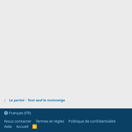
Le parloir - Tout sauf la motoneige
Français (FR)
Nous contacter
Termes et règles
Politique de confidentialité
Aide
Accueil
R
S