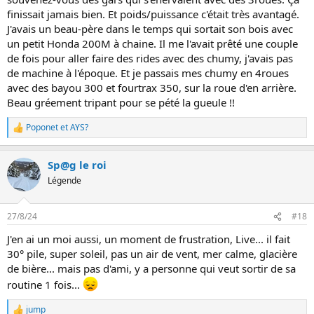
finissait jamais bien. Et poids/puissance c'était très avantagé.
J'avais un beau-père dans le temps qui sortait son bois avec
un petit Honda 200M à chaine. Il me l'avait prêté une couple
de fois pour aller faire des rides avec des chumy, j'avais pas
de machine à l'époque. Et je passais mes chumy en 4roues
avec des bayou 300 et fourtrax 350, sur la roue d'en arrière.
Beau gréement tripant pour se pété la gueule !!
Poponet
et
AYS?
L
e
s
Sp@g le roi
r
é
Légende
a
c
t
27/8/24
#18
i
o
J'en ai un moi aussi, un moment de frustration, Live... il fait
n
30° pile, super soleil, pas un air de vent, mer calme, glacière
s
:
de bière... mais pas d'ami, y a personne qui veut sortir de sa
routine 1 fois...
jump