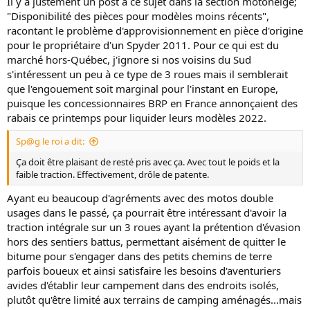
Il y a justement un post à ce sujet dans la section motoneige;
doute de la réparabilité à long terme avec BRP qui est vite à
"Disponibilité des pièces pour modèles moins récents",
discontinuer les pièces.
racontant le problème d'approvisionnement en pièce d'origine
pour le propriétaire d'un Spyder 2011. Pour ce qui est du
marché hors-Québec, j'ignore si nos voisins du Sud
s'intéressent un peu à ce type de 3 roues mais il semblerait
que l'engouement soit marginal pour l'instant en Europe,
puisque les concessionnaires BRP en France annonçaient des
rabais ce printemps pour liquider leurs modèles 2022.
Sp@g le roi a dit:
Ça doit être plaisant de resté pris avec ça. Avec tout le poids et la
faible traction. Effectivement, drôle de patente.
Ayant eu beaucoup d'agréments avec des motos double
usages dans le passé, ça pourrait être intéressant d'avoir la
traction intégrale sur un 3 roues ayant la prétention d'évasion
hors des sentiers battus, permettant aisément de quitter le
bitume pour s'engager dans des petits chemins de terre
parfois boueux et ainsi satisfaire les besoins d'aventuriers
avides d'établir leur campement dans des endroits isolés,
plutôt qu'être limité aux terrains de camping aménagés...mais