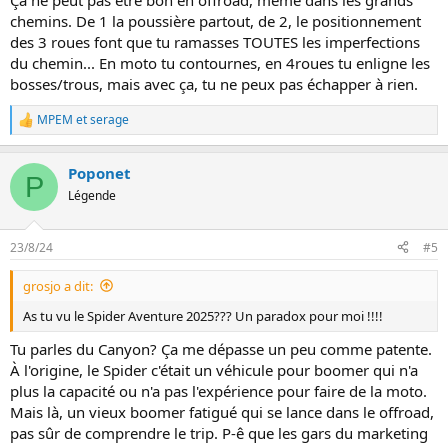
Ça ne peut pas être bon en offroad, même dans les grands
chemins. De 1 la poussière partout, de 2, le positionnement
des 3 roues font que tu ramasses TOUTES les imperfections
du chemin... En moto tu contournes, en 4roues tu enligne les
bosses/trous, mais avec ça, tu ne peux pas échapper à rien.
MPEM
et
serage
L
e
s
Poponet
r
P
é
Légende
a
c
t
23/8/24
#5
i
o
grosjo a dit:
n
s
As tu vu le Spider Aventure 2025??? Un paradox pour moi !!!!
:
Tu parles du Canyon? Ça me dépasse un peu comme patente.
À l'origine, le Spider c'était un véhicule pour boomer qui n'a
plus la capacité ou n'a pas l'expérience pour faire de la moto.
Mais là, un vieux boomer fatigué qui se lance dans le offroad,
pas sûr de comprendre le trip. P-ê que les gars du marketing