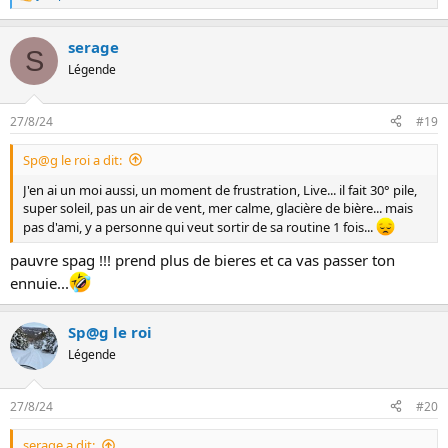
L
e
s
serage
r
S
é
Légende
a
c
t
27/8/24
#19
i
o
Sp@g le roi a dit:
n
s
J'en ai un moi aussi, un moment de frustration, Live... il fait 30° pile,
:
super soleil, pas un air de vent, mer calme, glacière de bière... mais
pas d'ami, y a personne qui veut sortir de sa routine 1 fois...
pauvre spag !!! prend plus de bieres et ca vas passer ton
ennuie...
Sp@g le roi
Légende
27/8/24
#20
serage a dit: