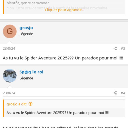
bientôt, genre caravane?
Non, juste pré -commande à partir de la semaine prochaine.
Cliquez pour agrandir...
Ben là, vous voulez nous vendre des motos de 20000$ avec 160 km
d'autonomie mais vous faites pas une caravane d'essais?
Non.
grosjo
Doh!! Frustration!!!
G
Capitaine Sam , j' ai bien essayé. J' ai même suggéré au gars du
Légende
shiping d'en mettre 2 dans son Pick Up (même si il avait un GM)
pour venir me voir. Rien à faire, sont cachés. Y peut pas.
23/8/24
#3
As tu vu le Spider Aventure 2025??? Un paradox pour moi !!!!
Sp@g le roi
Légende
23/8/24
#4
grosjo a dit:
As tu vu le Spider Aventure 2025??? Un paradox pour moi !!!!