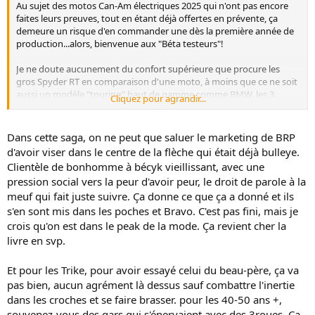
Au sujet des motos Can-Am électriques 2025 qui n'ont pas encore
faites leurs preuves, tout en étant déjà offertes en prévente, ça
demeure un risque d'en commander une dès la première année de
production...alors, bienvenue aux "Béta testeurs"!
Je ne doute aucunement du confort supérieure que procure les
gros Spyder RT en comparaison d'une moto, à moins que ce ne soit
aussi un modèle "touring" haut de gamme comme BMW, les 3
Cliquez pour agrandir...
principaux arguments négatifs des 3 roues étant leur
encombrement, la difficulté d'éviter les obstacles sur nos routes
avec leurs 3 points d'appui, et surtout leur instabilité dans les
Dans cette saga, on ne peut que saluer le marketing de BRP
courbes qui est encore pire avec les motos "Trike", d'ailleurs
d'avoir viser dans le centre de la flèche qui était déjà bulleye.
j'achèterais un petit Ryker 900 bien avant ce genre de moto que je
Clientèle de bonhomme à bécyk vieillissant, avec une
considère dangereuses.
pression social vers la peur d'avoir peur, le droit de parole à la
Le problème des trois roues - Moto Journal
meuf qui fait juste suivre. Ça donne ce que ça a donné et ils
Les véhicules à deux et quatre roues ont un équilibre
s'en sont mis dans les poches et Bravo. C'est pas fini, mais je
naturel qui fait défaut aux trois roues selon Michael
crois qu'on est dans le peak de la mode. Ça revient cher la
Uhlarik Voilà déjà 120 ans qu’on essaie de construire des
livre en svp.
véhicules à trois, et ça ne marche jamais… Le premier
véhicule automobile au monde, le Benz Model 1 de 1885,
avait trois roues...
Et pour les Trike, pour avoir essayé celui du beau-père, ça va
www.googleadservices.com
pas bien, aucun agrément là dessus sauf combattre l'inertie
dans les croches et se faire brasser. pour les 40-50 ans +,
souvenez-vous des gars qui s'énervaient avec des 3roues. Ça