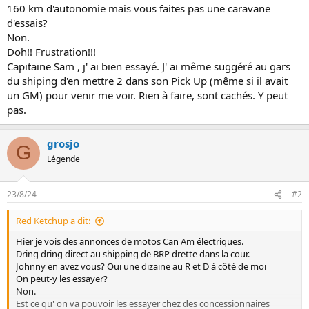
160 km d'autonomie mais vous faites pas une caravane
n
d'essais?
Non.
Doh!! Frustration!!!
Capitaine Sam , j' ai bien essayé. J' ai même suggéré au gars
du shiping d'en mettre 2 dans son Pick Up (même si il avait
un GM) pour venir me voir. Rien à faire, sont cachés. Y peut
pas.
grosjo
G
Légende
23/8/24
#2
Red Ketchup a dit:
Hier je vois des annonces de motos Can Am électriques.
Dring dring direct au shipping de BRP drette dans la cour.
Johnny en avez vous? Oui une dizaine au R et D à côté de moi
On peut-y les essayer?
Non.
Est ce qu' on va pouvoir les essayer chez des concessionnaires