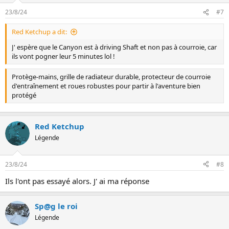
t
23/8/24
#7
i
o
Red Ketchup a dit:
n
s
J' espère que le Canyon est à driving Shaft et non pas à courroie, car
:
ils vont pogner leur 5 minutes lol !
Protège-mains, grille de radiateur durable, protecteur de courroie
d'entraînement et roues robustes pour partir à l'aventure bien
protégé
Red Ketchup
Légende
23/8/24
#8
Ils l'ont pas essayé alors. J' ai ma réponse
Sp@g le roi
Légende