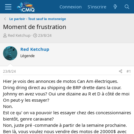
Connexion
S'inscrire
Le parloir - Tout sauf la motoneige
Moment de frustration
A
D
Red Ketchup
23/8/24
u
a
t
t
Red Ketchup
e
e
Légende
u
d
r
e
d
d
23/8/24
#1
e
é
l
b
Hier je vois des annonces de motos Can Am électriques.
a
u
Dring dring direct au shipping de BRP drette dans la cour.
d
t
Johnny en avez vous? Oui une dizaine au R et D à côté de moi
i
On peut-y les essayer?
s
c
Non.
u
Est ce qu' on va pouvoir les essayer chez des concessionnaires
s
bientôt, genre caravane?
s
Non, juste pré -commande à partir de la semaine prochaine.
i
Ben là, vous voulez nous vendre des motos de 20000$ avec
o