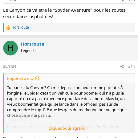
i
o
Le Canyon ca va etre le "Spyder Aventure" pour les routes
n
secondaires asphaltées!
s
:
Horsroute
L
e
s
Horsroute
r
H
é
Légende
a
c
t
25/8/24
#14
i
o
Poponet a dit:
n
s
Tu parles du Canyon? Ça me dépasse un peu comme patente. À
:
l'origine, le Spider c'était un véhicule pour boomer qui n'a plus la
capacité ou n'a pas l'expérience pour faire de la moto. Mais là, un
vieux boomer fatigué qui se lance dans le offroad, pas sûr de
comprendre le trip. P-ê que les gars du marketing ont vu quelque
chose que je n'ai pas vu.
Je me demande si ça pogne autant hors-Québec, les Spider. Je
Cliquez pour agrandir...
trouve que c'est une drôle de bébitte, moins agréable qu'une moto,
moins confortable et pratique qu'une petite décapotable, et je