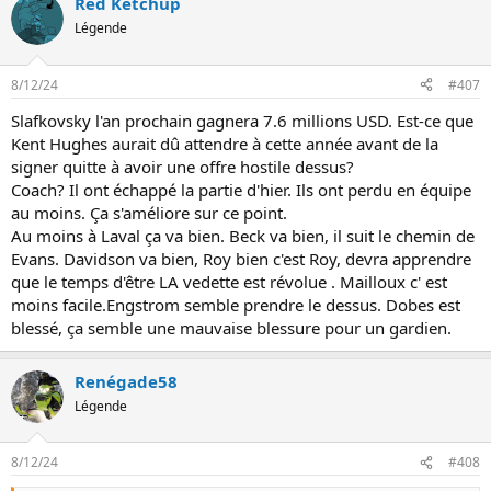
Red Ketchup
r
é
Légende
a
c
t
8/12/24
#407
i
o
Slafkovsky l'an prochain gagnera 7.6 millions USD. Est-ce que
n
Kent Hughes aurait dû attendre à cette année avant de la
s
:
signer quitte à avoir une offre hostile dessus?
Coach? Il ont échappé la partie d'hier. Ils ont perdu en équipe
au moins. Ça s'améliore sur ce point.
Au moins à Laval ça va bien. Beck va bien, il suit le chemin de
Evans. Davidson va bien, Roy bien c'est Roy, devra apprendre
que le temps d'être LA vedette est révolue . Mailloux c' est
moins facile.Engstrom semble prendre le dessus. Dobes est
blessé, ça semble une mauvaise blessure pour un gardien.
Renégade58
Légende
8/12/24
#408