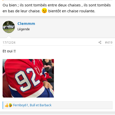
Ou bien ; ils sont tombés entre deux chaises , ils sont tombés
en bas de leur chaise.
bientôt en chaise roulante.
Clemmm
Légende
17/12/24
#419
Et oui !!
Fernboy61
,
Bull
et
Barback
L
e
s