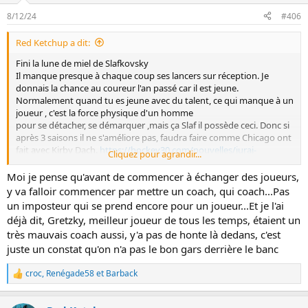
t
8/12/24
#406
i
o
Red Ketchup a dit:
n
s
Fini la lune de miel de Slafkovsky
:
Il manque presque à chaque coup ses lancers sur réception. Je
donnais la chance au coureur l'an passé car il est jeune.
Normalement quand tu es jeune avec du talent, ce qui manque à un
joueur , c'est la force physique d'un homme
pour se détacher, se démarquer ,mais ça Slaf il possède ceci. Donc si
après 3 saisons il ne s'améliore pas, faudra faire comme Chicago ont
fait avec Kirby Dach.
https://hockey30.com/nouvelles/juraj-
Cliquez pour agrandir...
slakovsky-secroule-devant-martin-st-louis/
Moi je pense qu'avant de commencer à échanger des joueurs,
y va falloir commencer par mettre un coach, qui coach...Pas
un imposteur qui se prend encore pour un joueur...Et je l'ai
déjà dit, Gretzky, meilleur joueur de tous les temps, étaient un
très mauvais coach aussi, y'a pas de honte là dedans, c'est
juste un constat qu'on n'a pas le bon gars derrière le banc
croc
,
Renégade58
et
Barback
L
e
s