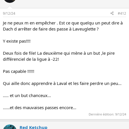
a
c
t
9/12/24
#412
i
o
Je ne peux m en empêcher . Est ce que quelqu un peut dire à
n
Dach d arrêter de faire des passe à Laveuglette ?
s
:
Y existe pas!!!!
Deux fois de file! La deuxième qui mène à un but ,le pire
différenciel de la ligue à -22!
Pas capable !!!!!!
Qui aille donc apprendre à Laval et les faire perdre un peu...
..... et un but chanceux...
......et des mauvaises passes encore...
Dernière édition:
9/12/24
Red Ketchup