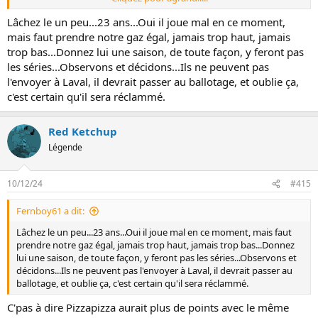
Pas capable !!!!!!
Lâchez le un peu...23 ans...Oui il joue mal en ce moment,
Qui aille donc apprendre à Laval et les faire perdre un peu...
mais faut prendre notre gaz égal, jamais trop haut, jamais
trop bas...Donnez lui une saison, de toute façon, y feront pas
..... et un but chanceux...
les séries...Observons et décidons...Ils ne peuvent pas
l'envoyer à Laval, il devrait passer au ballotage, et oublie ça,
......et des mauvaises passes encore...
c'est certain qu'il sera réclammé.
Red Ketchup
Légende
10/12/24
#415
Fernboy61 a dit:
Lâchez le un peu...23 ans...Oui il joue mal en ce moment, mais faut
prendre notre gaz égal, jamais trop haut, jamais trop bas...Donnez
lui une saison, de toute façon, y feront pas les séries...Observons et
décidons...Ils ne peuvent pas l'envoyer à Laval, il devrait passer au
ballotage, et oublie ça, c'est certain qu'il sera réclammé.
C'pas à dire Pizzapizza aurait plus de points avec le même