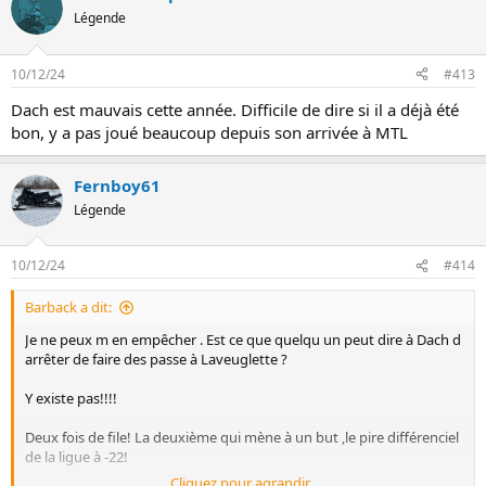
Légende
10/12/24
#413
Dach est mauvais cette année. Difficile de dire si il a déjà été
bon, y a pas joué beaucoup depuis son arrivée à MTL
Fernboy61
Légende
10/12/24
#414
Barback a dit:
Je ne peux m en empêcher . Est ce que quelqu un peut dire à Dach d
arrêter de faire des passe à Laveuglette ?
Y existe pas!!!!
Deux fois de file! La deuxième qui mène à un but ,le pire différenciel
de la ligue à -22!
Cliquez pour agrandir...