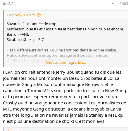
t
6/12/24
#403
i
o
Fernboy61 a dit:
n
s
Savard = Fini, l'année de trop
:
Matheson joue #1 et c'est un #4 at best dans un bon club et encore.
Barron =AHL
Strubble-Xhekaj = 6-7
T'as 5 défenseurs sur les 7 qui ne sont pas dans la bonne chaise,
Hutson devrait être en apprentissage et il joue 26 minutes
Guhle est le seul qui est "bon" dans la gang
Cliquez pour agrandir...
Reinbacher a un genou défait lui aussi, les partisans du CH vont
FERN on croirait entendre Jerry Boulet quand tu dis que les
sûrement s'attendre à ce qu'il joue comme Cale Makar l'an prochain
journalistes nous ont monter un Beau Gros bateau! Lol La
lui aussi...
nouvelle Gang a Molson font mieux que Bergevin et le
cabochon a Timmins! ILs sont partis de tres loin la New Gang
Primeau = AHL
et tu peux pas esperer remonter vite a part l arrivee d un
Montembeault = #2-3, 20 games par année...
Crosby ou d un vrai joueur de concession! Les journalistes de
J'peux bien parler des attaquants, mais Caufield, Suzuki font quand
MTL moyenne Gang de suceux la dedans incroyable! Ca va
même bien pour des gars qui seraient plus efficaces sur un 2ème
etre tres long …et on ne reverras jamais la Stanley a MTL qui
trio.
n est plus une destination de choix! C est mon avis!
Slafkovsky, un gars qui fonctionne par vague, on l'a vu aux
Olympiques, ça lui a valu d'être repêché premier alors qu'il n'aurait