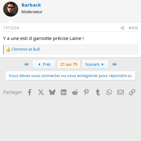
Barback
r
é
Moderateur
a
c
t
17/12/24
#420
i
o
Y a une esti d garnotte précise Laine !
n
s
Clemmm
et
Bull
:
L
e
s
Premier
Dernier
Préc
21 sur 75
Suivant
r
é
Vous devez vous connecter ou vous enregistrer pour répondre ici.
a
c
t
Facebook
X
Bluesky
LinkedIn
Reddit
Pinterest
Tumblr
WhatsApp
Email
Li
Partager:
i
o
n
s
: