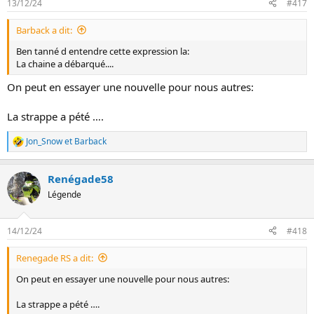
13/12/24
#417
Barback a dit:
Ben tanné d entendre cette expression la:
La chaine a débarqué....
On peut en essayer une nouvelle pour nous autres:
La strappe a pété ….
Jon_Snow
et
Barback
L
e
s
Renégade58
r
é
Légende
a
c
t
14/12/24
#418
i
o
Renegade RS a dit:
n
s
On peut en essayer une nouvelle pour nous autres:
:
La strappe a pété ….