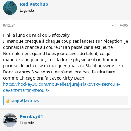
Red Ketchup
r
é
Légende
a
c
t
8/12/24
#405
i
o
Fini la lune de miel de Slafkovsky
n
Il manque presque à chaque coup ses lancers sur réception. Je
s
:
donnais la chance au coureur l'an passé car il est jeune.
Normalement quand tu es jeune avec du talent, ce qui
manque à un joueur , c'est la force physique d'un homme
pour se détacher, se démarquer ,mais ça Slaf il possède ceci.
Donc si après 3 saisons il ne s'améliore pas, faudra faire
comme Chicago ont fait avec Kirby Dach.
https://hockey30.com/nouvelles/juraj-slakovsky-secroule-
devant-martin-st-louis/
jump
et
Jon_Snow
L
e
s
Fernboy61
r
é
Légende
a
c