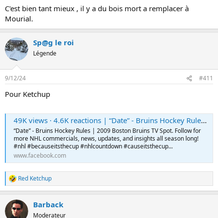
C'est bien tant mieux , il y a du bois mort a remplacer à
Mourial.
Sp@g le roi
Légende
9/12/24
#411
Pour Ketchup
49K views · 4.6K reactions | “Date” - Bruins Hockey Rules | 2009 Boston Bruins TV Spot. Follow for more NHL commercials, news, updates, and insights all season long! #nhl #becauseitsthecup #nhlcountdown #causeitsthecup #nhlhockey #nhldiscussion #ho
“Date” - Bruins Hockey Rules | 2009 Boston Bruins TV Spot. Follow for
more NHL commercials, news, updates, and insights all season long!
#nhl #becauseitsthecup #nhlcountdown #causeitsthecup...
www.facebook.com
Red Ketchup
L
e
s
Barback
r
é
Moderateur