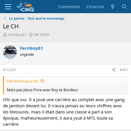
Connexion
S'inscrire
Le parloir - Tout sauf la motoneige
Le CH
A
D
Fernboy61
28/10/23
u
a
t
t
Fernboy61
e
e
Légende
u
d
r
e
d
d
6/12/24
#401
e
é
l
b
Red Ketchup a dit:
a
u
d
t
Mets pas Jésus Price avec Roy et Brodeur
i
s
Oh! que oui. Il a joué une carrière au complet avec une gang
c
de jambon devant lui. Il n'aura jamais eu leurs chiffres avec
u
les blessures, mais il était dans une classe à part à son
s
époque, malheureusement, il aura joué à MTL toute sa
s
carrière
i
o