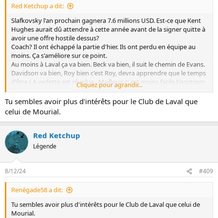
Red Ketchup a dit:
Slafkovsky l'an prochain gagnera 7.6 millions USD. Est-ce que Kent
Hughes aurait dû attendre à cette année avant de la signer quitte à
avoir une offre hostile dessus?
Coach? Il ont échappé la partie d'hier. Ils ont perdu en équipe au
moins. Ça s'améliore sur ce point.
Au moins à Laval ça va bien. Beck va bien, il suit le chemin de Evans.
Davidson va bien, Roy bien c'est Roy, devra apprendre que le temps
d'être LA vedette est révolue . Mailloux c' est moins facile.Engstrom
Cliquez pour agrandir...
semble prendre le dessus. Dobes est blessé, ça semble une
mauvaise blessure pour un gardien.
Tu sembles avoir plus d'intérêts pour le Club de Laval que
celui de Mourial.
Red Ketchup
Légende
8/12/24
#409
Renégade58 a dit:
Tu sembles avoir plus d'intérêts pour le Club de Laval que celui de
Mourial.