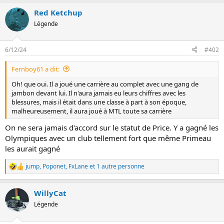
n
Red Ketchup
Légende
6/12/24
#402
Fernboy61 a dit:
Oh! que oui. Il a joué une carrière au complet avec une gang de
jambon devant lui. Il n'aura jamais eu leurs chiffres avec les
blessures, mais il était dans une classe à part à son époque,
malheureusement, il aura joué à MTL toute sa carrière
On ne sera jamais d'accord sur le statut de Price. Y a gagné les
Olympiques avec un club tellement fort que même Primeau
les aurait gagné
jump
,
Poponet
,
FxLane
et 1 autre personne
L
e
s
WillyCat
r
é
Légende
a
c