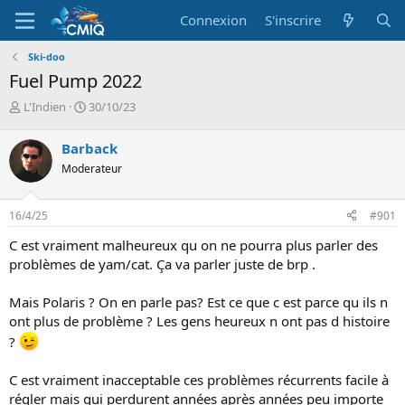
Connexion
S'inscrire
Ski-doo
Fuel Pump 2022
A
D
L'Indien
30/10/23
u
a
t
t
Barback
e
e
Moderateur
u
d
r
e
d
d
16/4/25
#901
e
é
l
b
C est vraiment malheureux qu on ne pourra plus parler des
a
u
problèmes de yam/cat. Ça va parler juste de brp .
d
t
i
Mais Polaris ? On en parle pas? Est ce que c est parce qu ils n
s
c
ont plus de problème ? Les gens heureux n ont pas d histoire
u
?
s
s
C est vraiment inacceptable ces problèmes récurrents facile à
i
régler mais qui perdurent années après années peu importe
o