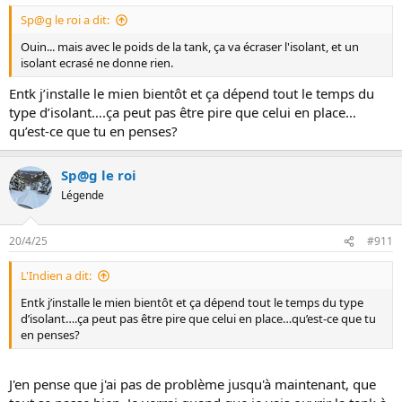
o
Sp@g le roi a dit:
n
s
Ouin... mais avec le poids de la tank, ça va écraser l'isolant, et un
:
isolant ecrasé ne donne rien.
Entk j’installe le mien bientôt et ça dépend tout le temps du
type d’isolant….ça peut pas être pire que celui en place…
qu’est-ce que tu en penses?
Sp@g le roi
Légende
20/4/25
#911
L'Indien a dit:
Entk j’installe le mien bientôt et ça dépend tout le temps du type
d’isolant….ça peut pas être pire que celui en place…qu’est-ce que tu
en penses?
J'en pense que j'ai pas de problème jusqu'à maintenant, que