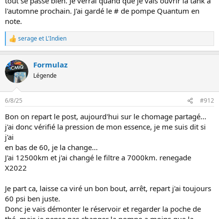
tout se passe bien. Je verrai quand que je vais ouvrir la tank à
l'automne prochain. J'ai gardé le # de pompe Quantum en
note.
serage
et
L'Indien
L
e
s
Formulaz
r
é
Légende
a
c
t
6/8/25
#912
i
o
Bon on repart le post, aujourd'hui sur le chomage partagé...
n
j'ai donc vérifié la pression de mon essence, je me suis dit si
s
:
j'ai
en bas de 60, je la change...
J'ai 12500km et j'ai changé le filtre a 7000km. renegade
X2022
Je part ca, laisse ca viré un bon bout, arrêt, repart j'ai toujours
60 psi ben juste.
Donc je vais démonter le réservoir et regarder la poche de