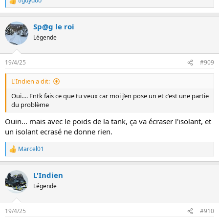
tiguydoo
L
e
s
Sp@g le roi
r
é
Légende
a
c
t
19/4/25
#909
i
o
L'Indien a dit:
n
s
Oui…. Entk fais ce que tu veux car moi j’en pose un et c’est une partie
:
du problème
Ouin... mais avec le poids de la tank, ça va écraser l'isolant, et
un isolant ecrasé ne donne rien.
Marcel01
L
e
s
L'Indien
r
é
Légende
a
c
t
19/4/25
#910
i