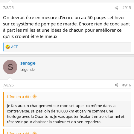
c
t
7/8/25
#915
i
o
On devrait être en mesure d’écrire un au 50 pages cet hiver
n
sur ce système de pompe de marde. Encore rien de concluant
s
:
à part les milles et une idées de chacun pour améliorer ce
qu’ils croient être le mieux.
ACE
L
e
s
serage
r
S
é
Légende
a
c
t
7/8/25
#916
i
o
L'Indien a dit:
n
s
Je fais aucun changement sur mon set up et ça même dans la
:
contre verse. J’ai pas loin de 10,000 km et ça vire comme une
horloge avec la Quantum. Je vais ajouter l’isolant entre le tunnel et
réservoir pour abaisser la chaleur et on s’en reparlera.
L'Indien a dit: