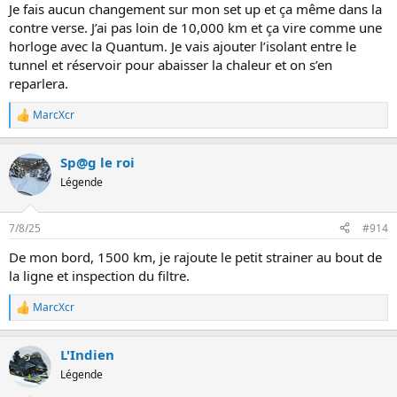
Je fais aucun changement sur mon set up et ça même dans la
contre verse. J’ai pas loin de 10,000 km et ça vire comme une
horloge avec la Quantum. Je vais ajouter l’isolant entre le
tunnel et réservoir pour abaisser la chaleur et on s’en
reparlera.
MarcXcr
L
e
s
Sp@g le roi
r
é
Légende
a
c
t
7/8/25
#914
i
o
De mon bord, 1500 km, je rajoute le petit strainer au bout de
n
la ligne et inspection du filtre.
s
:
MarcXcr
L
e
s
L'Indien
r
é
Légende
a