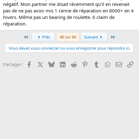
négatif. Mon partner me disait récemment qu’il en revenait
pas de ne pas avoir mis 1 cenne de réparation en 8000+ en 4
hivers. Même pas un bearing de roulette. 0 claim de
réparation.
Premier
Dernier
Préc
46 sur 64
Suivant
Vous devez vous connecter ou vous enregistrer pour répondre ici.
Facebook
X
Bluesky
LinkedIn
Reddit
Pinterest
Tumblr
WhatsApp
Email
Li
Partager: