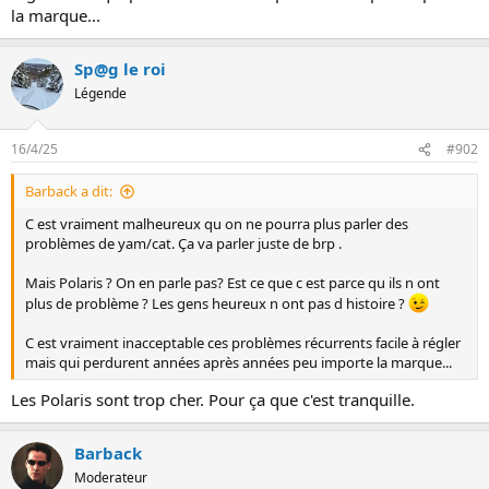
n
la marque...
Sp@g le roi
Légende
16/4/25
#902
Barback a dit:
C est vraiment malheureux qu on ne pourra plus parler des
problèmes de yam/cat. Ça va parler juste de brp .
Mais Polaris ? On en parle pas? Est ce que c est parce qu ils n ont
plus de problème ? Les gens heureux n ont pas d histoire ?
C est vraiment inacceptable ces problèmes récurrents facile à régler
mais qui perdurent années après années peu importe la marque...
Les Polaris sont trop cher. Pour ça que c'est tranquille.
Barback
Moderateur