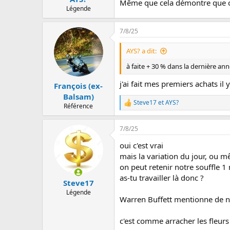
Même que cela démontre que c'
n
Légende
s
:
7/8/25
AYS? a dit:
à faite + 30 % dans la dernière an
j'ai fait mes premiers achats il
François (ex-
Balsam)
Steve17
et
AYS?
L
Référence
e
s
7/8/25
r
é
oui c'est vrai
a
c
mais la variation du jour, ou
t
on peut retenir notre souffle 1
i
as-tu travailler là donc ?
o
Steve17
n
Légende
s
Warren Buffett mentionne de ne
:
c'est comme arracher les fleur