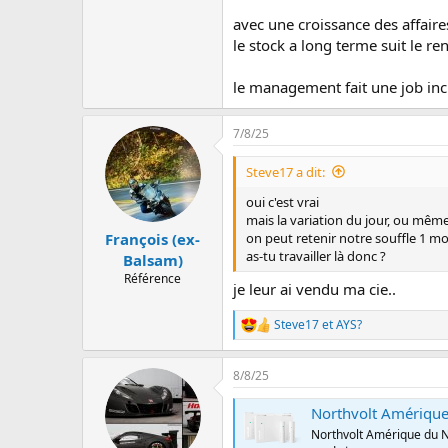
avec une croissance des affaire
le stock a long terme suit le re
le management fait une job in
7/8/25
Steve17 a dit:
oui c'est vrai
mais la variation du jour, ou mê
on peut retenir notre souffle 1 m
François (ex-
as-tu travailler là donc ?
Balsam)
Référence
je leur ai vendu ma cie..
Steve17
et
AYS?
L
e
s
8/8/25
r
é
Northvolt Amérique
a
c
Northvolt Amérique du No
t