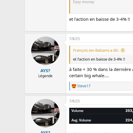
Easy money
WSP Global fait le plein de
et l'action en baisse de 3-4% !!
Les coffres de la firme d’ingéni
posture pour réaliser d’autres acq
www.lapresse.ca
7/8/25
François (ex-Balsam) a dit:
et l'action en baisse de 3-4% !!
à faite + 30 % dans la dernièr
AYS?
certain big whale....
Légende
Steve17
L
e
s
7/8/25
r
é
a
c
t
i
o
AYS?