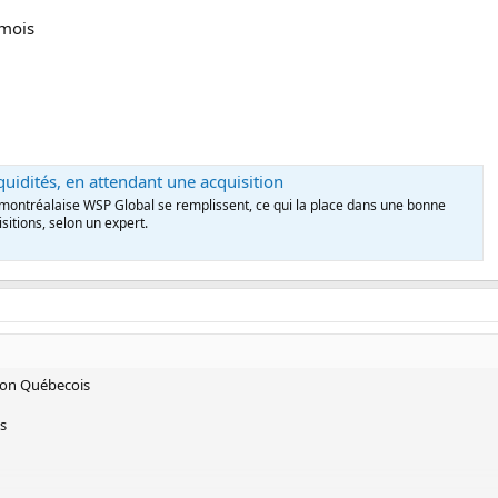
 mois
iquidités, en attendant une acquisition
e montréalaise WSP Global se remplissent, ce qui la place dans une bonne
sitions, selon un expert.
uron Québecois
is