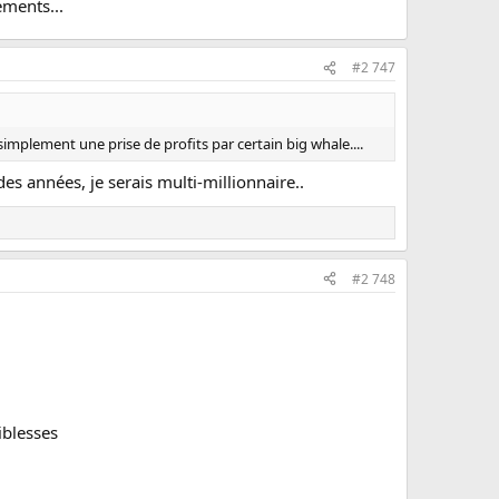
ments...
#2 747
implement une prise de profits par certain big whale....
des années, je serais multi-millionnaire..
#2 748
iblesses