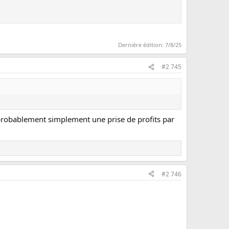
Dernière édition:
7/8/25
#2 745
 probablement simplement une prise de profits par
#2 746