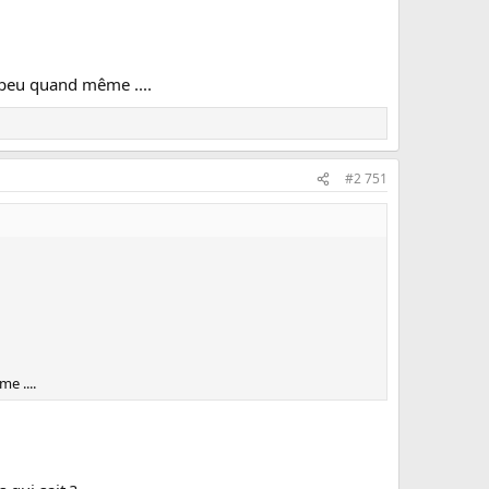
 peu quand même ....
#2 751
e ....