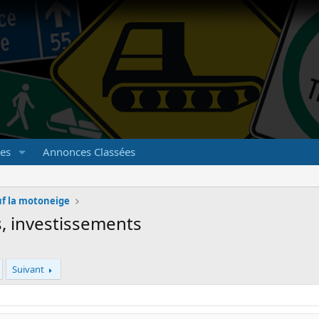
es
Annonces Classées
auf la motoneige
, investissements
Suivant