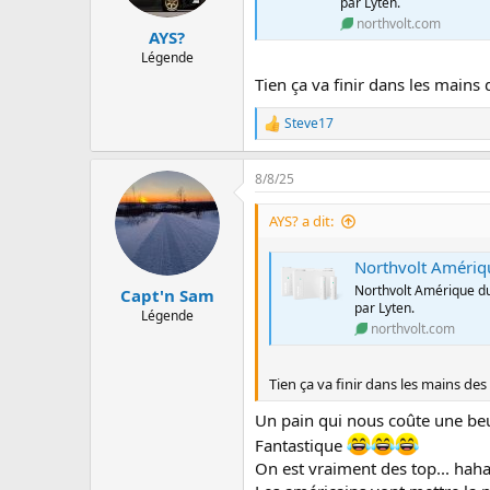
par Lyten.
i
northvolt.com
o
AYS?
n
Légende
s
:
Tien ça va finir dans les main
Steve17
L
e
s
8/8/25
r
é
a
AYS? a dit:
c
t
Northvolt Amériq
i
o
Northvolt Amérique du 
Capt'n Sam
n
par Lyten.
Légende
s
northvolt.com
:
Tien ça va finir dans les mains d
Un pain qui nous coûte une beu
Fantastique
On est vraiment des top... haha