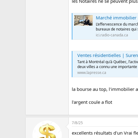
les Notaires ne se peuvent plus
Marché immobilier 
L’effervescence du march
bureaux de notaires qui
ici.radio-canada.ca
Ventes résidentielles | Surenchèr
Tant à Montréal qu'à Québec, l’activ
deux villes a connu une importante h
www.lapresse.ca
la bourse au top, l'immobilier a
l'argent coule a flot
7/8/25
excellents résultats d'un Vrai 