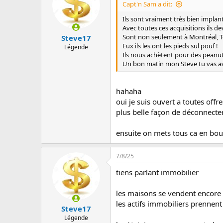
d
d
Capt'n Sam a dit:
e
é
Ils sont vraiment très bien implanté
l
b
Avec toutes ces acquisitions ils d
a
u
Sont non seulement à Montréal, Tor
Steve17
d
t
Eux ils les ont les pieds sul pouf !
i
Légende
Ils nous achètent pour des peanuts
s
Un bon matin mon Steve tu vas avo
c
u
s
hahaha
s
i
oui je suis ouvert a toutes of
o
plus belle façon de déconnecter,
n
ensuite on mets tous ca en bo
7/8/25
tiens parlant immobilier
les maisons se vendent encore 
les actifs immobiliers prennent
Steve17
Légende