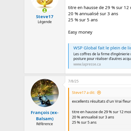
titre en hausse de 29 % sur 12
20 % annualisé sur 3 ans
Steve17
25 % sur 5 ans
Légende
Easy money
WSP Global fait le plein de l
Les coffres de la firme d’ingénieri
posture pour réaliser d’autres acqui
www.lapresse.ca
7/8/25
Steve17 a dit:
excellents résultats d'un Vrai fle
titre en hausse de 29 % sur 12 mo
François (ex-
20 % annualisé sur 3 ans
Balsam)
25 % sur 5 ans
Référence