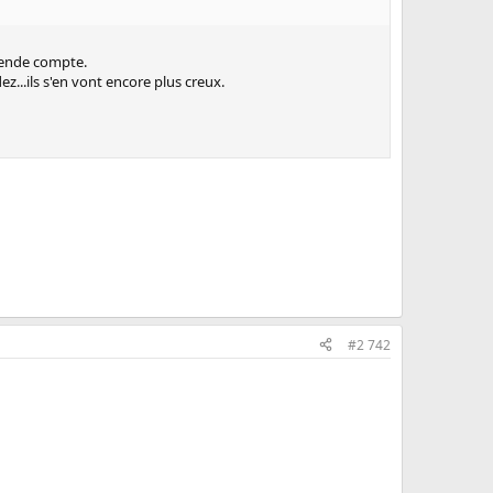
 rende compte.
...ils s'en vont encore plus creux.
#2 742