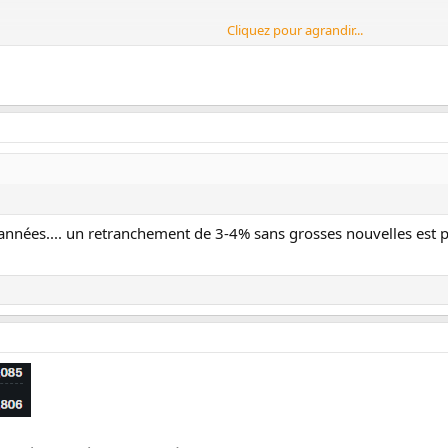
Cliquez pour agrandir...
 liquidités, en attendant une acquisition
erie montréalaise WSP Global se remplissent, ce qui la place dans une bonne
uisitions, selon un expert.
e années.... un retranchement de 3-4% sans grosses nouvelles est