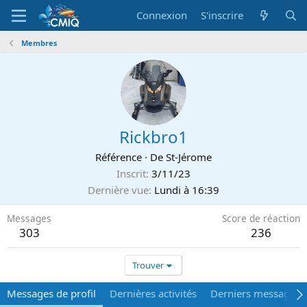
Connexion
S'inscrire
Membres
Rickbro1
Référence
·
De
St-Jérome
Inscrit
3/11/23
Dernière vue
Lundi à 16:39
Messages
Score de réaction
303
236
Trouver
Messages de profil
Dernières activités
Derniers messages