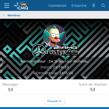
Connexion
S'inscrire
Membres
KrUsTyX
Administrateur
·
De
St-Jean-sur-Richelieu
Inscrit
23/10/23
Dernière vue
24/5/26
Messages
Score de réaction
53
53
Trouver