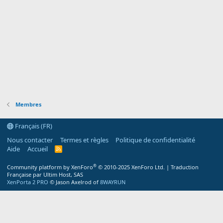
Membres
Français (FR)
Nous contacter
Termes et règles
Politique de confidentialité
Aide
Accueil
R
S
S
®
Community platform by XenForo
© 2010-2025 XenForo Ltd.
|
Traduction
Française par Ultim Host, SAS
XenPorta 2 PRO
© Jason Axelrod of
8WAYRUN