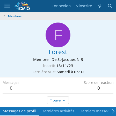
Connexion
S'inscrire
Membres
F
Forest
Membre
·
De
St-Jacques N.B
Inscrit
13/11/23
Dernière vue
Samedi à 05:32
Messages
Score de réaction
0
0
Trouver
Messages de profil
Dernières activités
Derniers messages